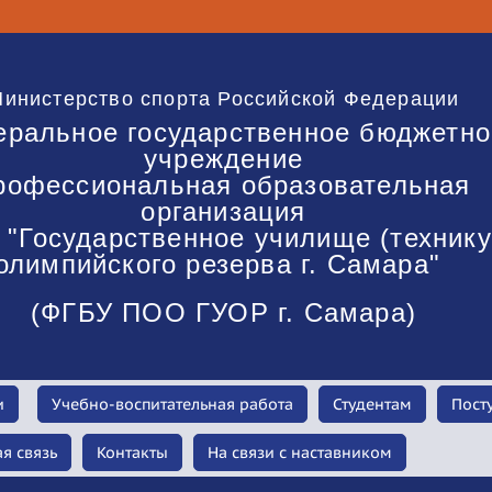
инистерство спорта Российской Федерации
еральное государственное бюджетно
учреждение
рофессиональная образовательная
организация
"Государственное училище (техник
олимпийского резерва г. Самара"
(ФГБУ ПОО ГУОР г. Самара)
и
Учебно-воспитательная работа
Студентам
Пост
я связь
Контакты
На связи с наставником