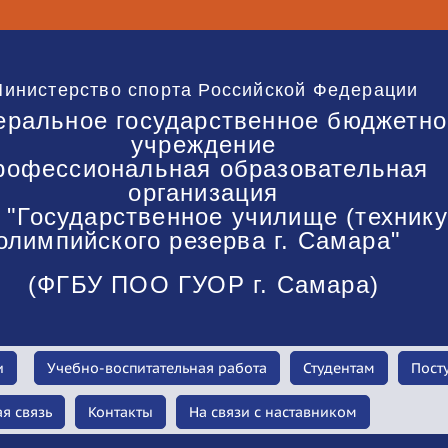
инистерство спорта Российской Федерации
еральное государственное бюджетно
учреждение
рофессиональная образовательная
организация
"Государственное училище (техник
олимпийского резерва г. Самара"
(ФГБУ ПОО ГУОР г. Самара)
и
Учебно-воспитательная работа
Студентам
Пост
я связь
Контакты
На связи с наставником